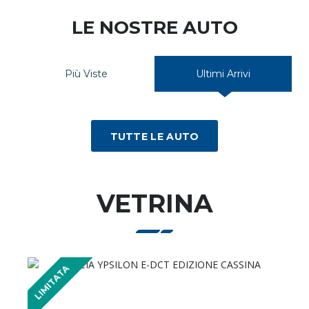
LE NOSTRE AUTO
Più Viste
Ultimi Arrivi
TUTTE LE AUTO
VETRINA
OCCAS
LIMITATA