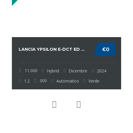
LANCIA YPSILON E-DCT ED ...
€0
B
11.000
Hybrid
Dicembre
2024
000
1.2
Automatico
Verde