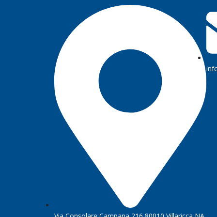
inf
Via Consolare Campana 216 80010 Villaricca NA