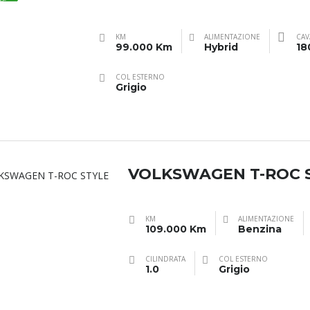
BRID
KM
ALIMENTAZIONE
CAV
99.000 Km
Hybrid
18
COL ESTERNO
Grigio
VOLKSWAGEN T-ROC 
KM
ALIMENTAZIONE
109.000 Km
Benzina
CILINDRATA
COL ESTERNO
1.0
Grigio