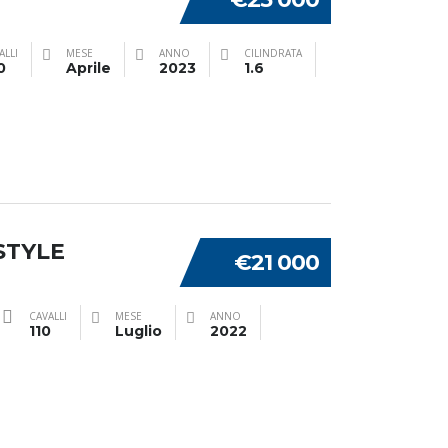
ALLI
MESE
ANNO
CILINDRATA
0
Aprile
2023
1.6
STYLE
€21 000
CAVALLI
MESE
ANNO
110
Luglio
2022