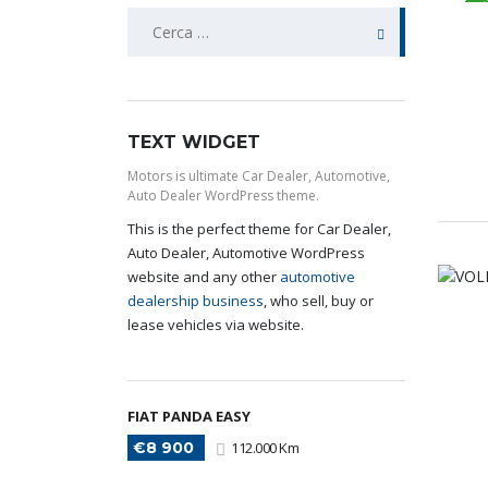
FULL HY
TEXT WIDGET
Motors is ultimate Car Dealer, Automotive,
Auto Dealer WordPress theme.
This is the perfect theme for Car Dealer,
Auto Dealer, Automotive WordPress
website and any other
automotive
dealership business
, who sell, buy or
lease vehicles via website.
FIAT PANDA EASY
€8 900
112.000 Km