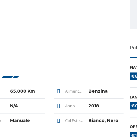
Pot
FIA
€8
65.000 Km
Alimentazione
Benzina
LAN
N/A
Anno
2018
€
o
Manuale
Col Esterno
Bianco, Nero
OPE
€1