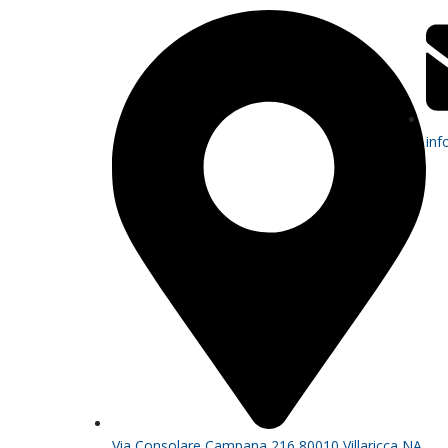
inf
Via Consolare Campana 216 80010 Villaricca NA