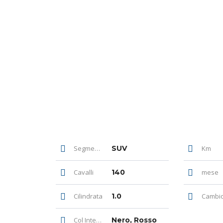
Segmento
SUV
Km
Cavalli
140
mese
Cilindrata
1.0
Cambi
Col Interni
Nero, Rosso