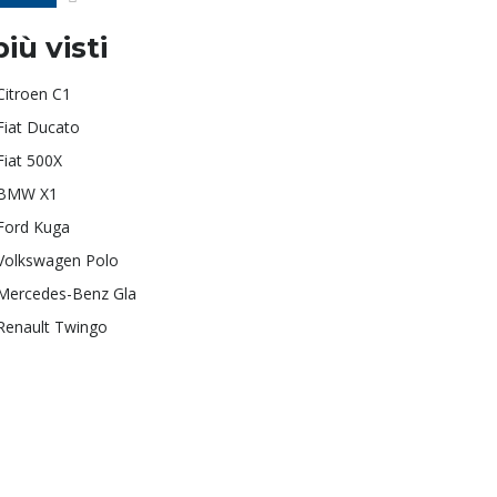
più visti
Citroen C1
Fiat Ducato
Fiat 500X
BMW X1
Ford Kuga
Volkswagen Polo
Mercedes-Benz Gla
Renault Twingo