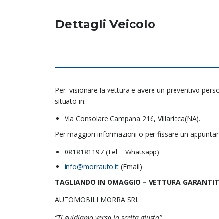
Dettagli Veicolo
Per visionare la vettura e avere un preventivo pers
situato in:
Via Consolare Campana 216, Villaricca(NA).
Per maggiori informazioni o per fissare un appuntame
0818181197
(Tel – Whatsapp)
info@morrauto.it
(Email)
TAGLIANDO IN OMAGGIO – VETTURA GARANTIT
AUTOMOBILI MORRA SRL
“Ti guidiamo verso la scelta giusta”