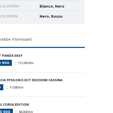
COL ESTERNO
Bianco, Nero
COL INTERNI
Nero, Rosso
rebbe Interessarti
T PANDA EASY
 900
112.000 Km
CIA YPSILON E-DCT EDIZIONE CASSINA
0
11.000 Km
L CORSA EDITION
3 500
66.000 Km