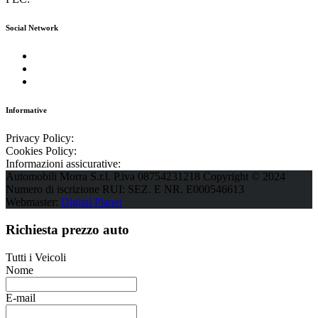
Social Network
Informative
Privacy Policy:
Leggi Informativa
Cookies Policy:
Leggi Informativa
Informazioni assicurative:
Leggi Informativa
Automobili Morra S.r.l. P.iva 08754231218 Copyright © 2024
Numero di iscrizione RUI: SEZ. E NR. E000546613
Webmaster:
Digital Planet
Richiesta prezzo auto
Tutti i Veicoli
Nome
E-mail