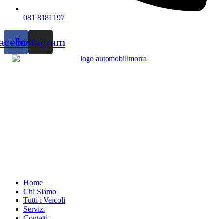
081 8181197
acebook
Instagram
Home
Chi Siamo
Tutti i Veicoli
Servizi
Contatti