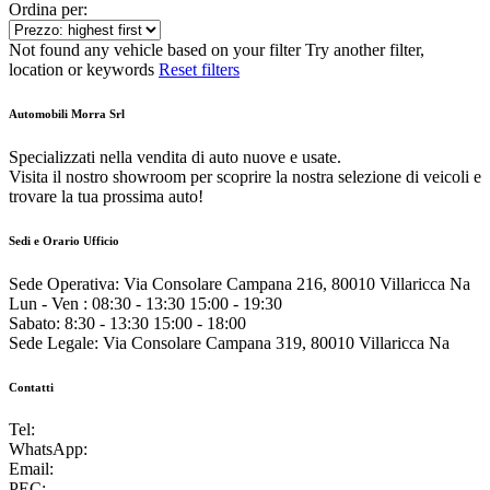
Ordina per:
Not found any vehicle based on your filter
Try another filter,
location or keywords
Reset filters
Automobili Morra Srl
Specializzati nella vendita di auto nuove e usate.
Visita il nostro showroom per scoprire la nostra selezione di veicoli e
trovare la tua prossima auto!
Sedi e Orario Ufficio
Sede Operativa:
Via Consolare Campana 216, 80010 Villaricca Na
Lun - Ven :
08:30 - 13:30 15:00 - 19:30
Sabato:
8:30 - 13:30 15:00 - 18:00
Sede Legale:
Via Consolare Campana 319, 80010 Villaricca Na
Contatti
Tel:
081 8181197
WhatsApp:
081 8181197
Email:
info@morrauto.it
PEC:
automobilimorrasrl@pec.it