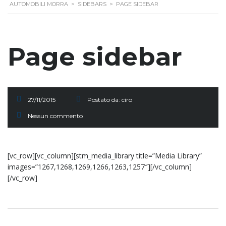
AUTOMOBILI MORRA
>
SIDEBARS
>
PAGE SIDEBAR
Page sidebar
27/11/2015
Postato da:
ciro
Nessun commento
[vc_row][vc_column][stm_media_library title=”Media Library”
images=”1267,1268,1269,1266,1263,1257″][/vc_column]
[/vc_row]